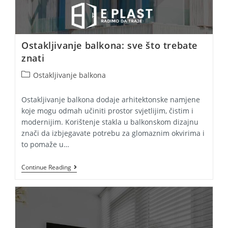
Ostakljivanje balkona: sve što trebate
znati
Post
Ostakljivanje balkona
category:
Ostakljivanje balkona dodaje arhitektonske namjene
koje mogu odmah učiniti prostor svjetlijim, čistim i
modernijim. Korištenje stakla u balkonskom dizajnu
znači da izbjegavate potrebu za glomaznim okvirima i
to pomaže u…
Ostakljivanje
Continue Reading
Balkona:
Sve
Što
Trebate
Znati