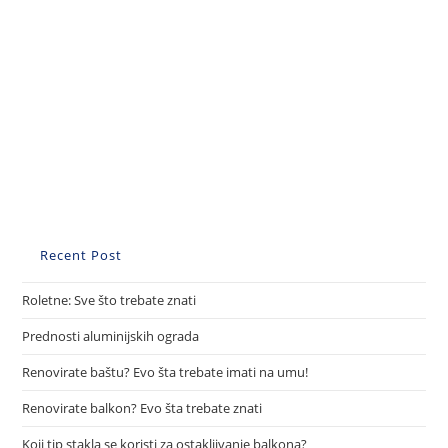
Recent Post
Roletne: Sve što trebate znati
Prednosti aluminijskih ograda
Renovirate baštu? Evo šta trebate imati na umu!
Renovirate balkon? Evo šta trebate znati
Koji tip stakla se koristi za ostakljivanje balkona?