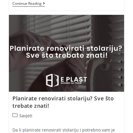
Kada
Continue Reading
Je
Vrijeme
Mijenjati
Stolariju?
5
Znakova
Koje
Ne
Smijete
Zanemariti!
Planirate renovirati stolariju? Sve što
trebate znati!
Post
Savjeti
category:
Da li planirate renovirati stolariju i potrebno vam je