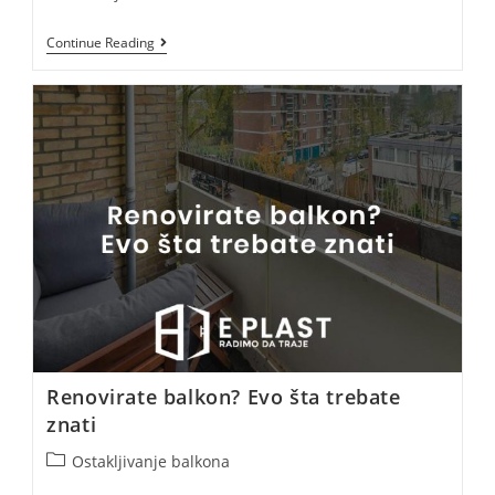
Renovirate
Continue Reading
Baštu?
Evo
Šta
Trebate
Imati
Na
Umu!
Renovirate balkon? Evo šta trebate
znati
Post
Ostakljivanje balkona
category: