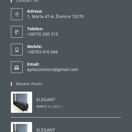
Contact Us
Adresa:
1. Marta 47-A, Živinice 75270
Telefon:
+38735 330 313
Opens
Mobile:
in
+38763 410 044
your
Opens
application
Email:
in
Opens
eplastzivinice@gmail.com
your
in
your
application
Recent Posts
application
ELEGANT
MARCH 12, 2021
/
ELEGANT