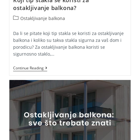
ostakljivanje balkona?
Post
Ostakljivanje balkona
category:
Da li se pitate koji tip stakla se koristi za ostakljivanje
balkona i koliko su takva stakla sigurna za vaš dom i
porodicu? Za ostakljivanje balkona koristi se
sigurnosno staklo,…
Koji
Continue Reading
Tip
Stakla
Se
Koristi
Za
Ostakljivanje
Balkona?