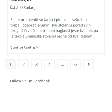
Post
ALU Stolarija
category:
Želite promjeniti stolariju i pitate se zašto biste
trebali odabrati aluminijsku stolariju pored svih
drugih? Prvo što bi trebalo naglasiti jeste kvalitet, pa
je tako aluminijska stolarija jedna od kvalitetnijih…
Zašto
Continue Reading
Biste
Trebali
Odabrati
Aluminijsku
1
2
3
4
…
6
Go to the next
Stolariju?
Follow Us On Facebook