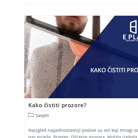
Savjeta
Za
Njegu
I
Održavanje
Prozora
Kako čistiti prozore?
Post
Savjeti
category:
Naizgled najjednostavniji poslovi su oni koji mnogi o
nas griješe. Primjer: čišćenje prozora. Možda izgleda