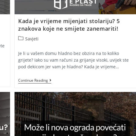
Kada je vrijeme mijenjati stolariju? 5
znakova koje ne smijete zanemariti!
Post
Savjeti
category:
ete
Je li u vašem domu hladno bez obzira na to koliko
grijete? Iako su vam računi za grijanje visoki, uvijek ste
pod dekicom jer vam je hladno? Kada je vrijeme…
Kada
Continue Reading
Je
Vrijeme
Mijenjati
Stolariju?
5
Znakova
Koje
Ne
Smijete
Zanemariti!