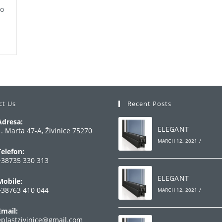
ao
ct Us
Recent Posts
Adresa:
ELEGANT
1. Marta 47-A, Živinice 75270
MARCH 12, 2021
/
Telefon:
+38735 330 313
Opens
ELEGANT
Mobile:
n
+38763 410 044
MARCH 12, 2021
/
your
Opens
pplication
Email:
n
Opens
eplastzivinice@gmail.com