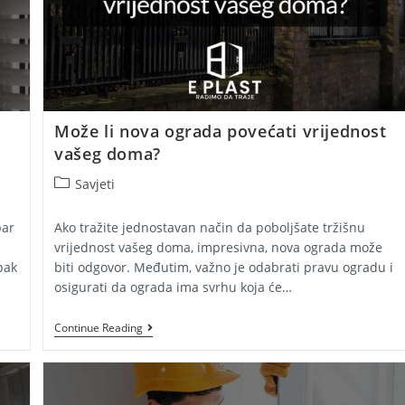
Može li nova ograda povećati vrijednost
vašeg doma?
Post
Savjeti
category:
par
Ako tražite jednostavan način da poboljšate tržišnu
vrijednost vašeg doma, impresivna, nova ograda može
pak
biti odgovor. Međutim, važno je odabrati pravu ogradu i
osigurati da ograda ima svrhu koja će…
Može
Continue Reading
Li
Nova
Ograda
Povećati
Vrijednost