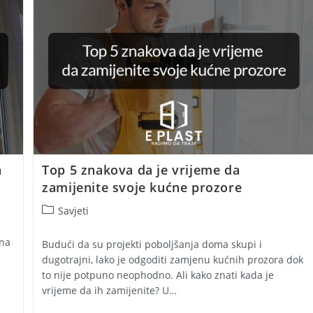
Vašeg
Doma?
a
Top 5 znakova da je vrijeme da
zamijenite svoje kućne prozore
Post
Savjeti
category:
e
 na
Budući da su projekti poboljšanja doma skupi i
dugotrajni, lako je odgoditi zamjenu kućnih prozora dok
to nije potpuno neophodno. Ali kako znati kada je
vrijeme da ih zamijenite? U…