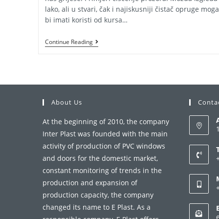
lako, ali u stvari, čak i najiskusniji čistač opruge mog
bi imati koristi od kursa…
Kako
Continue Reading
Čistiti
Prozore?
About Us
Conta
At the beginning of 2010, the company
Inter Plast was founded with the main
activity of production of PVC windows
and doors for the domestic market,
constant monitoring of trends in the
i
production and expansion of
production capacity, the company
a
changed its name to E Plast. As a
i