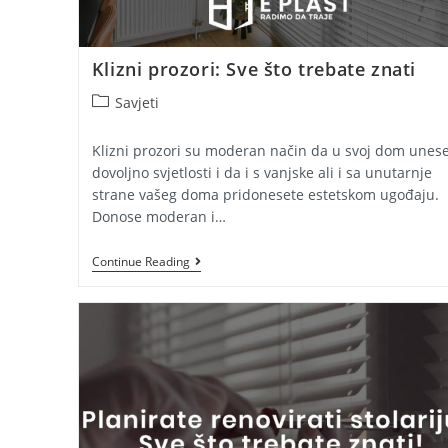
Klizni prozori: Sve što trebate znati
Post
Savjeti
category:
Klizni prozori su moderan način da u svoj dom unes
dovoljno svjetlosti i da i s vanjske ali i sa unutarnje
strane vašeg doma pridonesete estetskom ugođaju.
Donose moderan i…
Klizni
Continue Reading
Prozori:
Sve
Što
Trebate
Znati