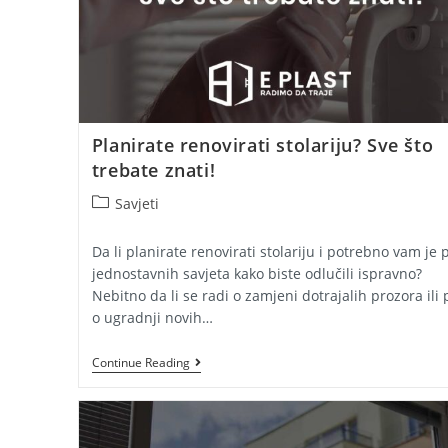
Planirate renovirati stolariju? Sve što
trebate znati!
Post
Savjeti
category:
Da li planirate renovirati stolariju i potrebno vam je 
jednostavnih savjeta kako biste odlučili ispravno?
Nebitno da li se radi o zamjeni dotrajalih prozora ili 
o ugradnji novih…
Planirate
Continue Reading
Renovirati
Stolariju?
Sve
Što
Trebate