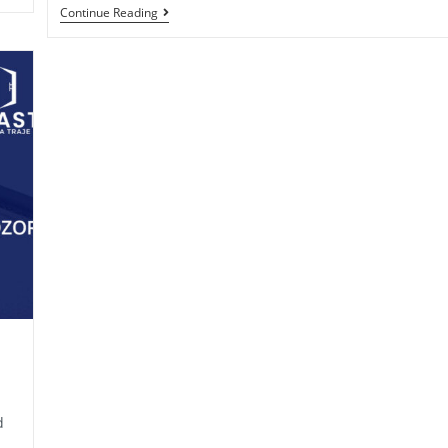
Top
Continue Reading
5
Znakova
Da
Je
Vrijeme
Da
Zamijenite
Svoje
Kućne
Prozore
d