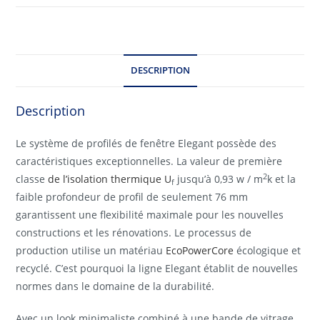
DESCRIPTION
Description
Le système de profilés de fenêtre Elegant possède des
caractéristiques exceptionnelles. La valeur de première
2
classe
de l’isolation thermique U
jusqu’à 0,93 w / m
k et la
f
faible profondeur de profil de seulement 76 mm
garantissent une flexibilité maximale pour les nouvelles
constructions et les rénovations. Le processus de
production utilise un matériau
EcoPowerCore
écologique et
recyclé. C’est pourquoi la ligne Elegant établit de nouvelles
normes dans le domaine de la durabilité.
Avec un look minimaliste combiné à une bande de vitrage