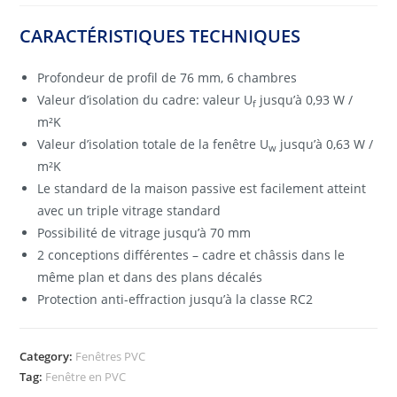
CARACTÉRISTIQUES TECHNIQUES
Profondeur de profil de 76 mm, 6 chambres
Valeur d’isolation du cadre: valeur U
jusqu’à 0,93 W /
f
m²K
Valeur d’isolation totale de la fenêtre U
jusqu’à 0,63 W /
w
m²K
Le standard de la maison passive est facilement atteint
avec un triple vitrage standard
Possibilité de vitrage jusqu’à 70 mm
2 conceptions différentes – cadre et châssis dans le
même plan et dans des plans décalés
Protection anti-effraction jusqu’à la classe RC2
Category:
Fenêtres PVC
Tag:
Fenêtre en PVC