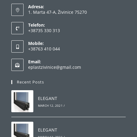
Adresa:
1. Marta 47-A, Živinice 75270
Telefon:
+38735 330 313
Opens
Mobile:
in
+38763 410 044
your
Opens
application
Email:
in
Opens
eplastzivinice@gmail.com
your
in
your
application
Recent Posts
application
ELEGANT
MARCH 12, 2021
/
ELEGANT
MARCH 12, 2021
/