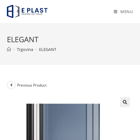
Skip
to
MENU
content
ELEGANT
>
Trgovina
>
ELEGANT
Previous Product
🔍