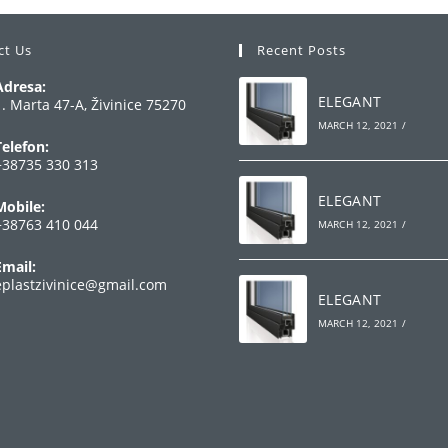
ct Us
Recent Posts
Adresa:
ELEGANT
1. Marta 47-A, Živinice 75270
MARCH 12, 2021
/
Telefon:
+38735 330 313
Opens
ELEGANT
Mobile:
n
+38763 410 044
MARCH 12, 2021
/
your
Opens
pplication
Email:
n
Opens
eplastzivinice@gmail.com
your
ELEGANT
in
your
pplication
MARCH 12, 2021
/
application