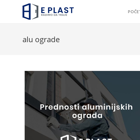
Skip
to
POČE
content
alu ograde