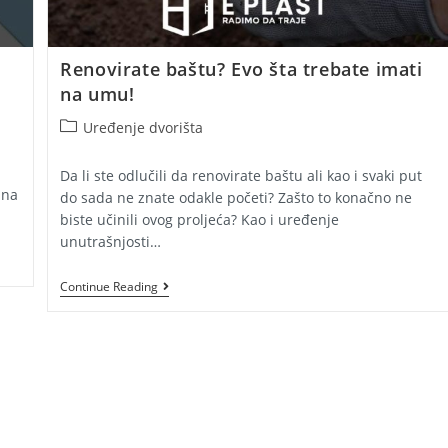
Renovirate baštu? Evo šta trebate imati
na umu!
Post
Uređenje dvorišta
category:
Da li ste odlučili da renovirate baštu ali kao i svaki put
 na
do sada ne znate odakle početi? Zašto to konačno ne
biste učinili ovog proljeća? Kao i uređenje
unutrašnjosti…
Renovirate
Continue Reading
Baštu?
Evo
Šta
Trebate
Imati
Na
Umu!