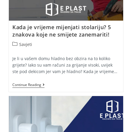
Kada je vrijeme mijenjati stolariju? 5
znakova koje ne smijete zanemariti!
Post
Savjeti
category:
Je li u vašem domu hladno bez obzira na to koliko
grijete? Iako su vam računi za grijanje visoki, uvijek
ste pod dekicom jer vam je hladno? Kada je vrijeme…
Kada
Continue Reading
Je
Vrijeme
Mijenjati
Stolariju?
5
Znakova
Koje
Ne
Smijete
Zanemariti!