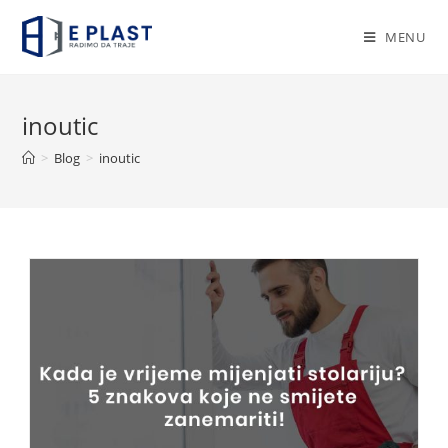
Skip
to
MENU
content
inoutic
>
Blog
>
inoutic