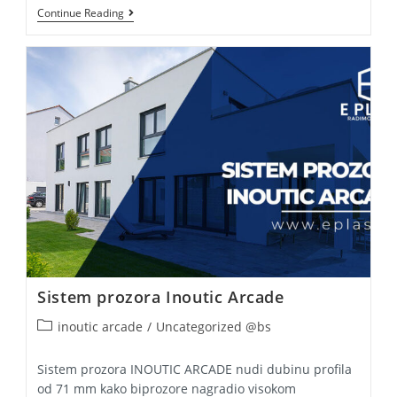
Inoutic
Continue Reading
PVC
Klizne
Stijene
–
Sve
O
Njima
Sistem prozora Inoutic Arcade
Post
inoutic arcade
/
Uncategorized @bs
category:
Sistem prozora INOUTIC ARCADE nudi dubinu profila
od 71 mm kako biprozore nagradio visokom