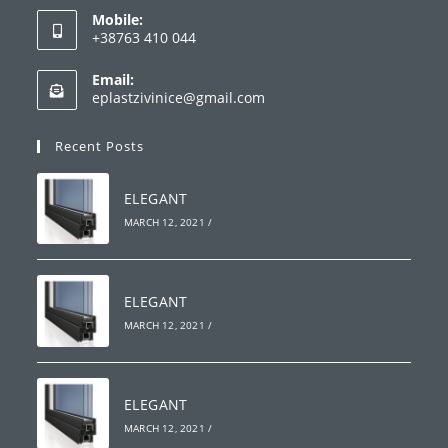
Mobile:
in
+38763 410 044
your
Opens
application
Email:
in
Opens
eplastzivinice@gmail.com
your
in
your
application
Recent Posts
application
ELEGANT
MARCH 12, 2021
/
ELEGANT
MARCH 12, 2021
/
ELEGANT
MARCH 12, 2021
/