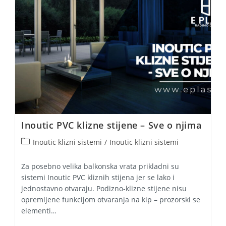
Stolarija
Sa
Izolacionim
Staklom
Odličan
Izbor
Inoutic PVC klizne stijene – Sve o njima
Post
Inoutic klizni sistemi
/
Inoutic klizni sistemi
category:
Za posebno velika balkonska vrata prikladni su
sistemi Inoutic PVC kliznih stijena jer se lako i
jednostavno otvaraju. Podizno-klizne stijene nisu
opremljene funkcijom otvaranja na kip – prozorski se
elementi…