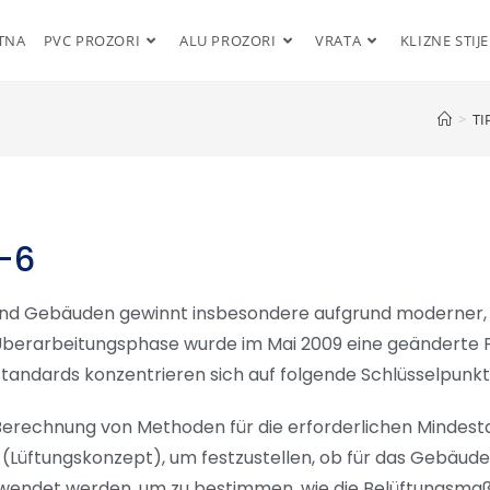
TNA
PVC PROZORI
ALU PROZORI
VRATA
KLIZNE STIJ
>
TI
-6
und Gebäuden gewinnt insbesondere aufgrund moderner,
 Überarbeitungsphase wurde im Mai 2009 eine geänderte 
gsstandards konzentrieren sich auf folgende Schlüsselpunkt
Berechnung von Methoden für die erforderlichen Mindest
(Lüftungskonzept), um festzustellen, ob für das Gebäud
erwendet werden, um zu bestimmen, wie die Belüftungsma