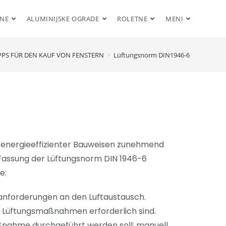
ENE
ALUMINIJSKE OGRADE
ROLETNE
MENI
PPS FÜR DEN KAUF VON FENSTERN
>
Lüftungsnorm DIN1946-6
 energieeffizienter Bauweisen zunehmend
Fassung der Lüftungsnorm DIN 1946-6
e:
anforderungen an den Luftaustausch.
e Lüftungsmaßnahmen erforderlich sind.
ßnahme durchgeführt werden soll: manuell