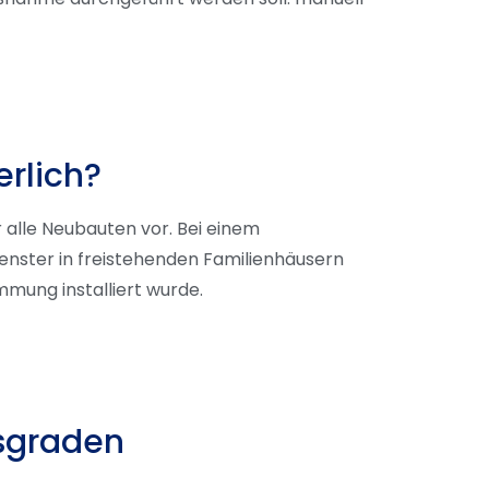
erlich?
 alle Neubauten vor. Bei einem
enster in freistehenden Familienhäusern
mung installiert wurde.
gsgraden