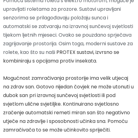
Pomoću sistema roleta s elektro motorom, moguće je
upravljati roletama za prozore. Sustavi upravljani
senzorima se prilagođavaju položaju sunca i
automatski se zatvaraju na izravnoj sunčevoj svjetlosti
tijekom ljetnih mjeseci. Ovako se pouzdano sprječava
zagrijavanje prostorija. Osim toga, moderni sustave za
rolete, kao što su naši
PROTEX sustavi, izvrsno se
kombiniraju s opcijama protiv insekata.
Mogućnost zamračivanja prostorije
ima velik utjecaj
na zdrav san. Gotovo nijedan čovjek ne može utonuti u
dubok san pri izravnoj sunčevoj svjetlosti ili pod
svjetlom ulične svjetiljke. Kontinuirano svjetlosno
zračenje automatski remeti miran san što negativno
utječe na zdravlje i sposobnosti učinka sna. Pomoću
zamračivača to se može učinkovito spriječiti.