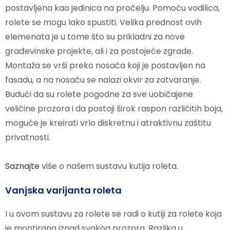
postavljena kao jedinica na pročelju. Pomoću vodilica,
rolete se mogu lako spustiti. Velika prednost ovih
elemenata je u tome što su prikladni za nove
građevinske projekte, ali i za postojeće zgrade.
Montaža se vrši preko nosača koji je postavljen na
fasadu, a na nosaču se nalazi okvir za zatvaranje.
Budući da su rolete pogodne za sve uobičajene
veličine prozora i da postoji širok raspon različitih boja,
moguće je kreirati vrlo diskretnu i atraktivnu zaštitu
privatnosti.
Saznajte
više o našem sustavu kutija roleta.
Vanjska varijanta roleta
I u ovom sustavu za rolete se radi o kutiji za rolete koja
je montirana iznad svakog prozora. Razlika u