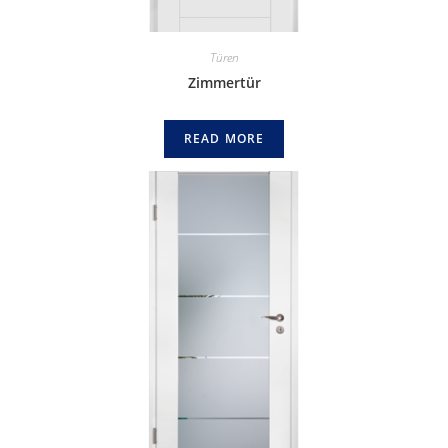
Türen
Zimmertür
READ MORE