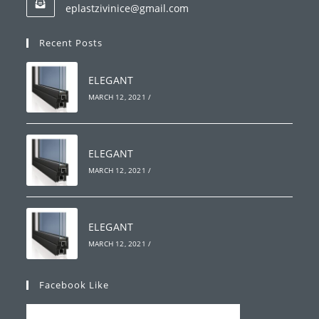
Opens
eplastzivinice@gmail.com
your
in
your
application
Recent Posts
application
ELEGANT
MARCH 12, 2021
/
ELEGANT
MARCH 12, 2021
/
ELEGANT
MARCH 12, 2021
/
Facebook Like