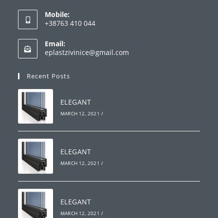
Opens
Mobile:
in
+38763 410 044
your
Opens
application
Email:
in
Opens
eplastzivinice@gmail.com
your
in
your
application
Recent Posts
application
ELEGANT
MARCH 12, 2021
/
ELEGANT
MARCH 12, 2021
/
ELEGANT
MARCH 12, 2021
/