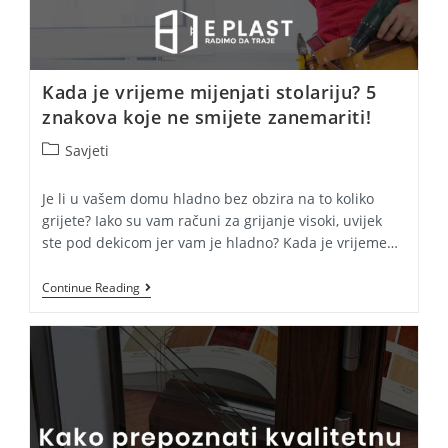
Kada je vrijeme mijenjati stolariju? 5
znakova koje ne smijete zanemariti!
Post
Savjeti
category:
Je li u vašem domu hladno bez obzira na to koliko
grijete? Iako su vam računi za grijanje visoki, uvijek
ste pod dekicom jer vam je hladno? Kada je vrijeme…
Kada
Continue Reading
Je
Vrijeme
Mijenjati
Stolariju?
5
Znakova
Koje
Ne
Smijete
Zanemariti!