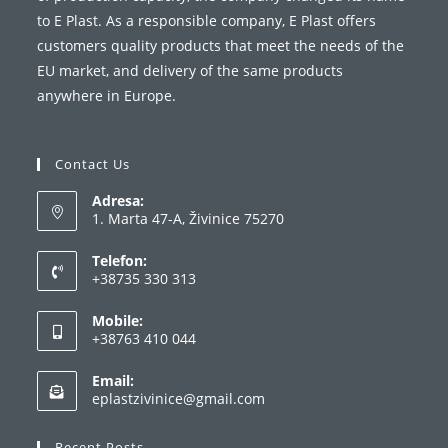
to E Plast. As a responsible company, E Plast offers
customers quality products that meet the needs of the
EU market, and delivery of the same products
anywhere in Europe.
Contact Us
Adresa:
1. Marta 47-A, Živinice 75270
Telefon:
+38735 330 313
Opens
Mobile:
in
+38763 410 044
your
Opens
application
Email:
in
Opens
eplastzivinice@gmail.com
your
in
your
application
Recent Posts