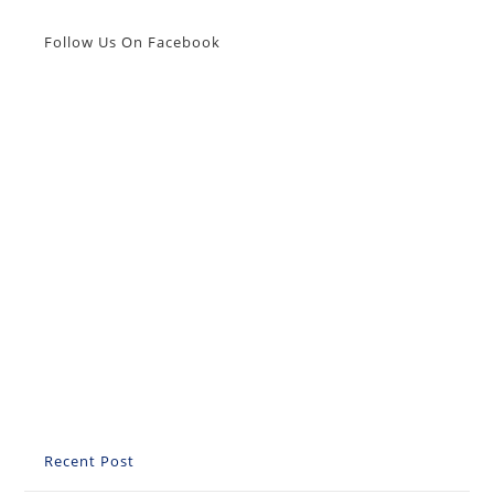
Odabir
Prozora
Za
Follow Us On Facebook
Vaš
Dom
Recent Post