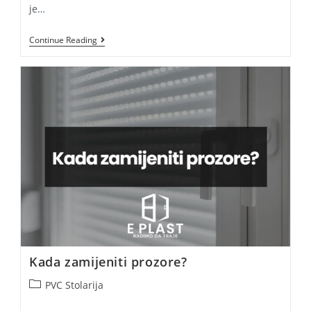
je…
Vrhunski
Continue Reading
PVC
Prozori
Za
Vaš
Dom
Kada zamijeniti prozore?
Post
PVC Stolarija
category: