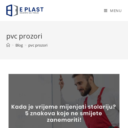
Skip
to
MENU
content
pvc prozori
>
Blog
>
pvc prozori